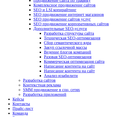
Продвижение сайта по трафику
Комплексное продвижение сайтов
SEO и LSI копирайтинг
SEO продвижение интернет магазинов
SEO продвижение сайтов услуг
SEO продвижение корпоративных сайтов
Дополнительные SEO-услуги
Разработка структуры сайта
Техническая SEO-оптимизация
Сбор семантического ядра
Закуп ссылочной массы
Ведение блогов компаний
Разовая SEO-оптимизация
Коммерческая оптимизация сайта
Написание контента на сайт
Написание контента на сайт
Анализ юзабилити
Разработка сайтов
Контекстная реклама
SMM продвижение в соц. сетях
Разработка приложений
Кейсы
Контакты
Прайс-лист
Команда