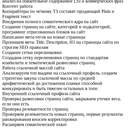
анализ на обязательное содержимое LSI и коммерческих фраз
Контент работа
Копирайтеры по четкому ТЗ составят продающий Plain и
Fragment текст
Внедрения полного семантического ядра на сайт
Создание страниц на сайте, категорий и подкатегорий,
програминг отрисованных блоков на сайт
Написание мета-тегов на новые страницы
Пропишем мета: Title, Description, H1 на страницы сайта по
строгим SEO правилам
Создание сетки перелинковки
Создадим сетку перелинковки страниц по стандартам
юзабилити и тематической развесовки страниц
Работа ссылочной массой сайта
Анализируем топ выдачи на ссылочный профиль, создаем
стратегию закупа ссылочной массы по средней
арифметической до достижения планки способной
конкурировать и быть тяжелее остальных в топе.
Внутренний ссылочный профиль сайта
Проверка развесовки страниц сайта, закрываем утечки веса,
если они есть
Проверка релевантности страниц
Проверяем релевантность новых страниц, первые результаты
ранжирования вносим корректировки
Расширяем семантический охват