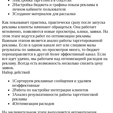
1
Настройка таргетинга в соцсетях
2
Настройка бюджета и графика показа рекламы в
личном кабинете пользователя
3
Создание материалов для рассылки
Как показывает практика, практически сразу после запуска
рекламы клиенты начинают обращаться. Она работает
мгновенно, появляются новые просмотры, клики, заявки. На
этом этапе ведутся работ по оптимизации рекламы.
Важным этапом является анализ работы таргетированной
рекламы. Если в одном канале нет или слишком малы
результаты по заявкам, но просмотров много, то бюджет
перенаправляется в другой более эффективный канал. Если
все идет удачно, мы работаем над оптимизацией расходов на
рекламу. Всегда есть возможность несколько снизить цену
заявок.
Набор действий
1
Сортируем рекламные сообщения и удаляем
неэффективные
2
Работа по настройке интеграции клиентов
3
Анализ результативности работы таргетинговой
рекламы
4
Оптимизация расходов
На заключительном этапе выполняется автоматизация